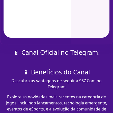
📱 Canal Oficial no Telegram!
📱 Benefícios do Canal
Descubra as vantagens de seguir a 98Z.Com no
Telegram
Explore as novidades mais recentes na categoria de
jogos, incluindo lançamentos, tecnologia emergente,
eventos de eSports, e a evolução da comunidade de