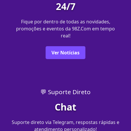
24/7
Fique por dentro de todas as novidades,
promoções e eventos da 98Z.Com em tempo
real!
Ver Notícias
💬 Suporte Direto
Chat
Suporte direto via Telegram, respostas rápidas e
atendimento personalizado!