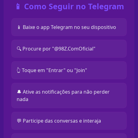
📱 Como Seguir no Telegram
📱 Baixe o app Telegram no seu dispositivo
🔍 Procure por "@98Z.ComOficial"
👆 Toque em "Entrar" ou "Join"
🔔 Ative as notificações para não perder
nada
💬 Participe das conversas e interaja