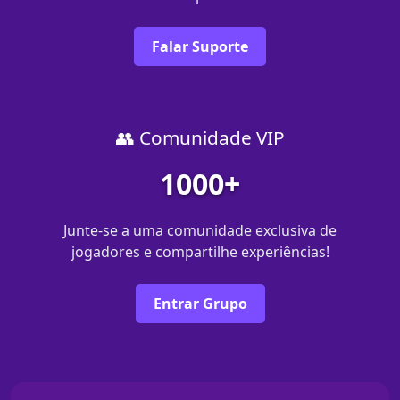
Falar Suporte
👥 Comunidade VIP
1000+
Junte-se a uma comunidade exclusiva de
jogadores e compartilhe experiências!
Entrar Grupo