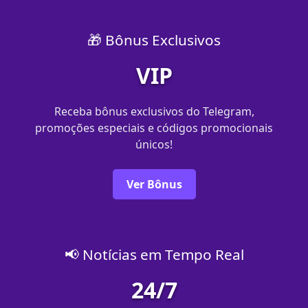
🎁 Bônus Exclusivos
VIP
Receba bônus exclusivos do Telegram,
promoções especiais e códigos promocionais
únicos!
Ver Bônus
📢 Notícias em Tempo Real
24/7