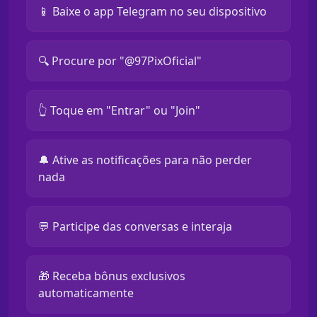
📱 Baixe o app Telegram no seu dispositivo
🔍 Procure por "@97PixOficial"
👆 Toque em "Entrar" ou "Join"
🔔 Ative as notificações para não perder
nada
💬 Participe das conversas e interaja
🎁 Receba bônus exclusivos
automaticamente