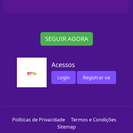
SEGUIR AGORA
Acessos
Login
Registrar-se
Políticas de Privacidade
Termos e Condições
Sitemap