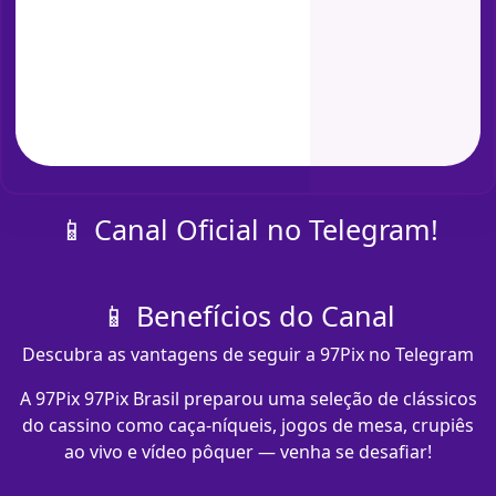
📱 Canal Oficial no Telegram!
📱 Benefícios do Canal
Descubra as vantagens de seguir a 97Pix no Telegram
A 97Pix 97Pix Brasil preparou uma seleção de clássicos
do cassino como caça-níqueis, jogos de mesa, crupiês
ao vivo e vídeo pôquer — venha se desafiar!