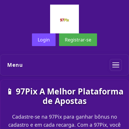
Login
Registrar-se
Menu
📱 97Pix A Melhor Plataforma
de Apostas
Cadastre-se na 97Pix para ganhar bônus no
cadastro e em cada recarga. Com a 97Pix, você