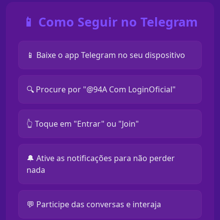
📱 Como Seguir no Telegram
📱 Baixe o app Telegram no seu dispositivo
🔍 Procure por "@94A Com LoginOficial"
👆 Toque em "Entrar" ou "Join"
🔔 Ative as notificações para não perder
nada
💬 Participe das conversas e interaja