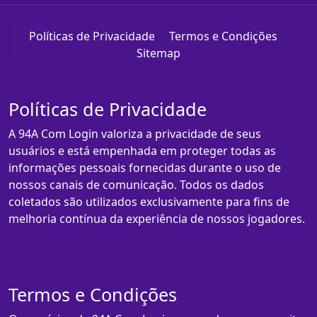
Políticas de Privacidade
Termos e Condições
Sitemap
Políticas de Privacidade
A 94A Com Login valoriza a privacidade de seus
usuários e está empenhada em proteger todas as
informações pessoais fornecidas durante o uso de
nossos canais de comunicação. Todos os dados
coletados são utilizados exclusivamente para fins de
melhoria contínua da experiência de nossos jogadores.
Termos e Condições