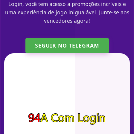
Login, você tem acesso a promoções incríveis e
uma experiência de jogo inigualável. Junte-se aos
vencedores agora!
SEGUIR NO TELEGRAM