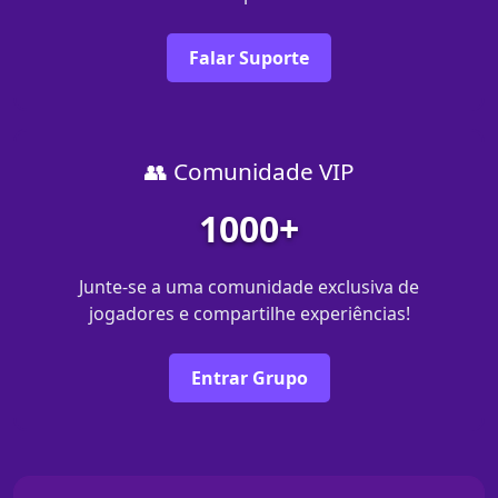
Falar Suporte
👥 Comunidade VIP
1000+
Junte-se a uma comunidade exclusiva de
jogadores e compartilhe experiências!
Entrar Grupo