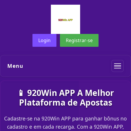
Login
Registrar-se
Menu
📱 920Win APP A Melhor
Plataforma de Apostas
Cadastre-se na 920Win APP para ganhar bônus no
cadastro e em cada recarga. Com a 920Win APP,