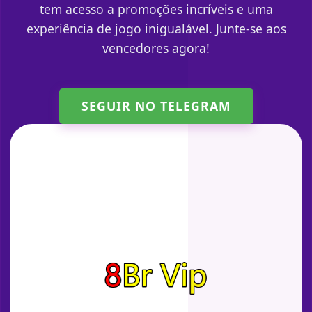
tem acesso a promoções incríveis e uma
experiência de jogo inigualável. Junte-se aos
vencedores agora!
SEGUIR NO TELEGRAM