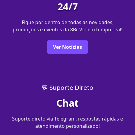
24/7
Fique por dentro de todas as novidades,
promoções e eventos da 8Br Vip em tempo real!
Ver Notícias
💬 Suporte Direto
Chat
Suporte direto via Telegram, respostas rápidas e
atendimento personalizado!