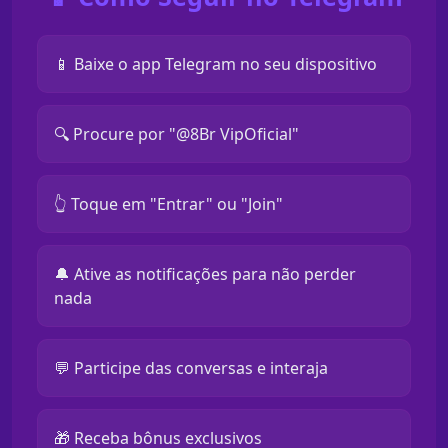
📱 Baixe o app Telegram no seu dispositivo
🔍 Procure por "@8Br VipOficial"
👆 Toque em "Entrar" ou "Join"
🔔 Ative as notificações para não perder
nada
💬 Participe das conversas e interaja
🎁 Receba bônus exclusivos