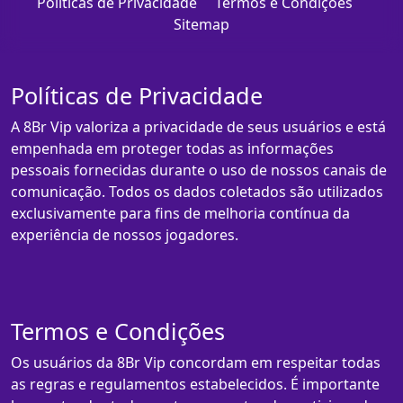
Políticas de Privacidade
Termos e Condições
Sitemap
Políticas de Privacidade
A 8Br Vip valoriza a privacidade de seus usuários e está
empenhada em proteger todas as informações
pessoais fornecidas durante o uso de nossos canais de
comunicação. Todos os dados coletados são utilizados
exclusivamente para fins de melhoria contínua da
experiência de nossos jogadores.
Termos e Condições
Os usuários da 8Br Vip concordam em respeitar todas
as regras e regulamentos estabelecidos. É importante