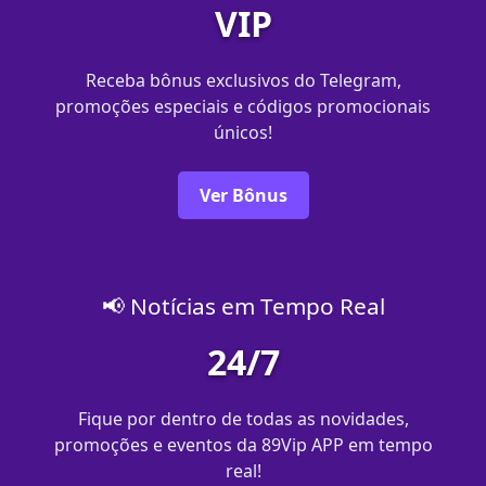
VIP
Receba bônus exclusivos do Telegram,
promoções especiais e códigos promocionais
únicos!
Ver Bônus
📢 Notícias em Tempo Real
24/7
Fique por dentro de todas as novidades,
promoções e eventos da 89Vip APP em tempo
real!