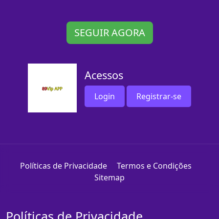
SEGUIR AGORA
Acessos
Login
Registrar-se
Políticas de Privacidade
Termos e Condições
Sitemap
Políticas de Privacidade