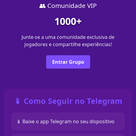
👥 Comunidade VIP
1000+
Junte-se a uma comunidade exclusiva de
jogadores e compartilhe experiências!
Entrar Grupo
📱 Como Seguir no Telegram
📱 Baixe o app Telegram no seu dispositivo