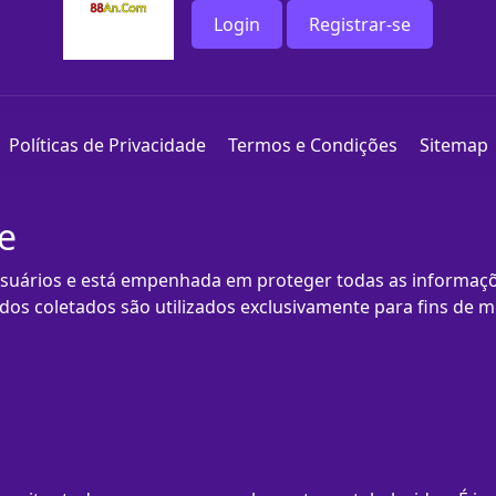
Login
Registrar-se
Políticas de Privacidade
Termos e Condições
Sitemap
de
 usuários e está empenhada em proteger todas as informaçõ
os coletados são utilizados exclusivamente para fins de m