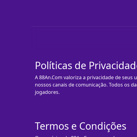
Políticas de Privacida
A 88An.Com valoriza a privacidade de seus
nossos canais de comunicação. Todos os dad
jogadores.
Termos e Condições