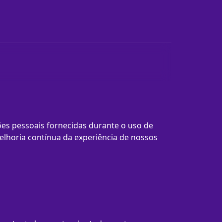
es pessoais fornecidas durante o uso de
elhoria contínua da experiência de nossos