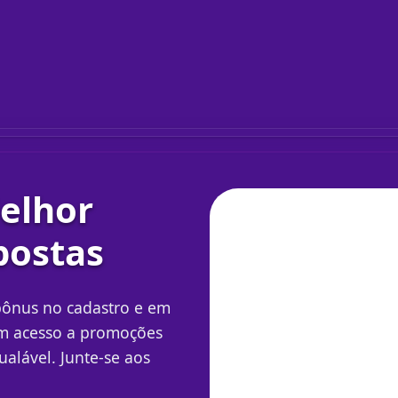
elhor
postas
bônus no cadastro e em
em acesso a promoções
ualável. Junte-se aos