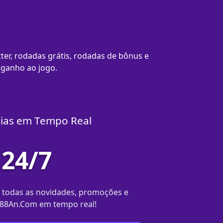
er, rodadas grátis, rodadas de bônus e
 ganho ao jogo.
cias em Tempo Real
24/7
e todas as novidades, promoções e
 88An.Com em tempo real!