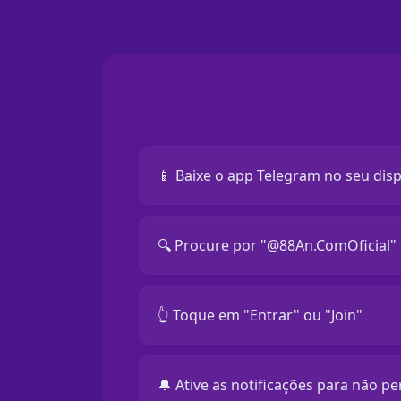
📱 Baixe o app Telegram no seu disp
🔍 Procure por "@88An.ComOficial"
👆 Toque em "Entrar" ou "Join"
🔔 Ative as notificações para não p