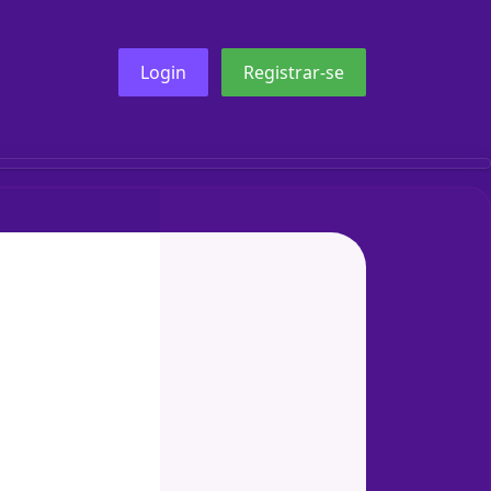
Login
Registrar-se