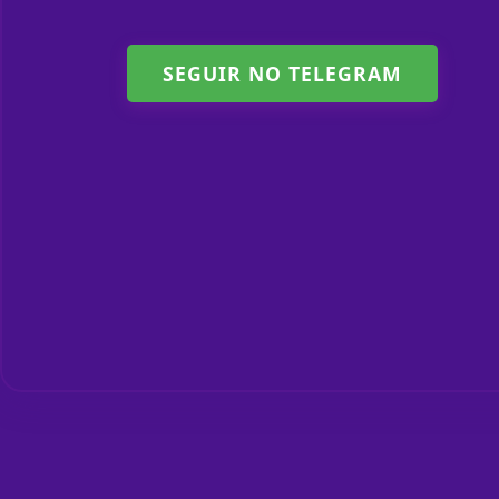
SEGUIR NO TELEGRAM