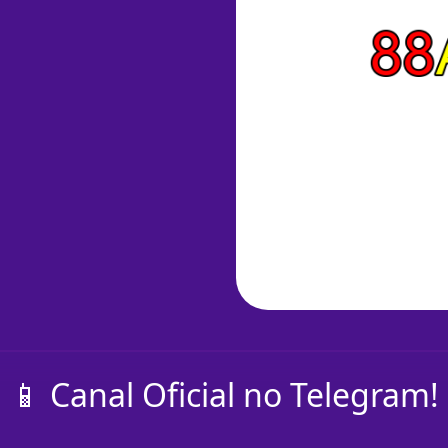
📱 Canal Oficial no Telegram!