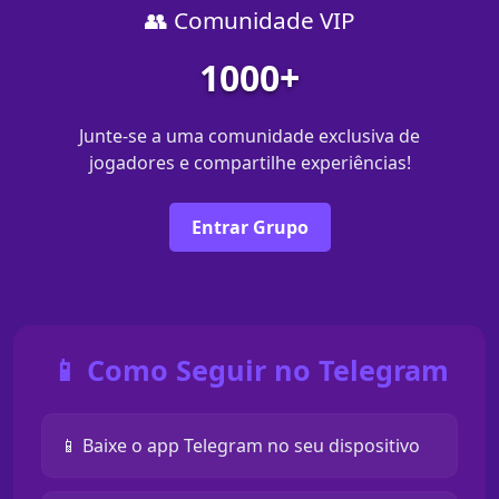
👥 Comunidade VIP
1000+
Junte-se a uma comunidade exclusiva de
jogadores e compartilhe experiências!
Entrar Grupo
📱 Como Seguir no Telegram
📱 Baixe o app Telegram no seu dispositivo