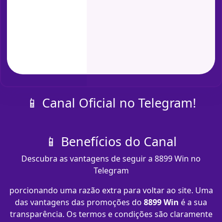
📱 Canal Oficial no Telegram!
📱 Benefícios do Canal
Descubra as vantagens de seguir a 8899 Win no
Telegram
porcionando uma razão extra para voltar ao site. Uma
das vantagens das promoções do
8899 Win
é a sua
transparência. Os termos e condições são claramente