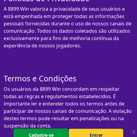
A 8899 Win valoriza a privacidade de seus usuários e
está empenhada em proteger todas as informações
pessoais fornecidas durante o uso de nossos canais de
comunicação. Todos os dados coletados são utilizados
exclusivamente para fins de melhoria contínua da
experiência de nossos jogadores.
Termos e Condições
Os usuários da 8899 Win concordam em respeitar
todas as regras e regulamentos estabelecidos. É
importante ler e entender todos os termos antes de
participar de nossos canais de comunicação. A violação
destes termos pode resultar em penalizações ou na
suspensão da conta.
X
Cadastre-se
Entrar