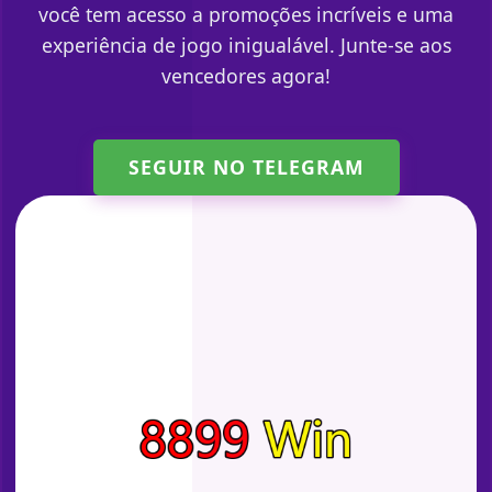
você tem acesso a promoções incríveis e uma
experiência de jogo inigualável. Junte-se aos
vencedores agora!
SEGUIR NO TELEGRAM