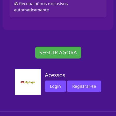
🎁 Receba bônus exclusivos
automaticamente
SEGUIR AGORA
Acessos
Login
Registrar-se