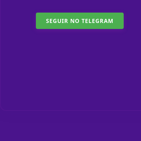
SEGUIR NO TELEGRAM