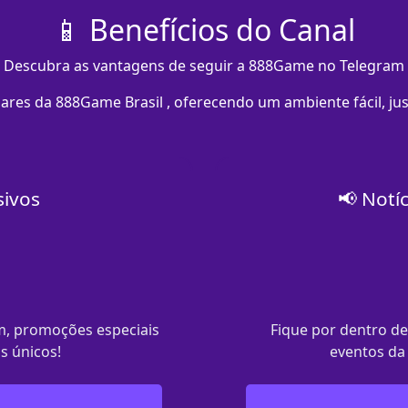
📱 Benefícios do Canal
Descubra as vantagens de seguir a 888Game no Telegram
es da 888Game Brasil , oferecendo um ambiente fácil, jus
sivos
📢 Notí
m, promoções especiais
Fique por dentro d
s únicos!
eventos da