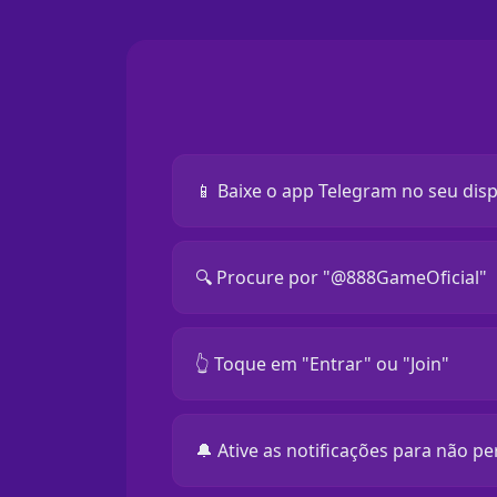
📱 Baixe o app Telegram no seu disp
🔍 Procure por "@888GameOficial"
👆 Toque em "Entrar" ou "Join"
🔔 Ative as notificações para não p