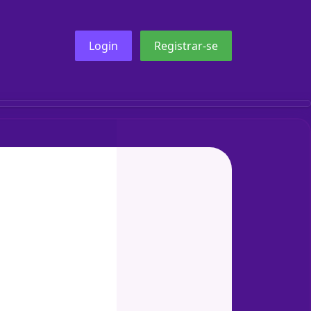
Login
Registrar-se