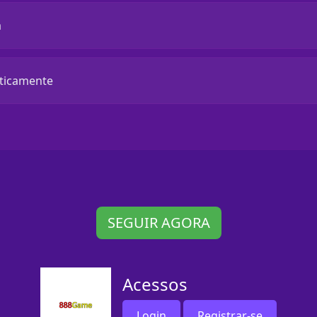
a
aticamente
SEGUIR AGORA
Acessos
Login
Registrar-se