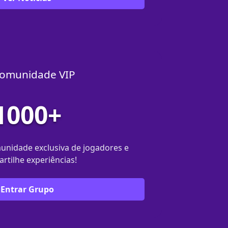
Comunidade VIP
1000+
unidade exclusiva de jogadores e
rtilhe experiências!
Entrar Grupo