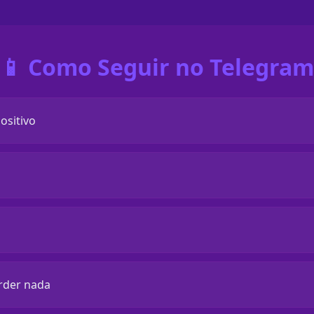
📱 Como Seguir no Telegram
ositivo
erder nada