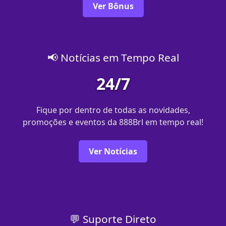
Ver Bônus
📢 Notícias em Tempo Real
24/7
Fique por dentro de todas as novidades,
promoções e eventos da 888Brl em tempo real!
Ver Notícias
💬 Suporte Direto