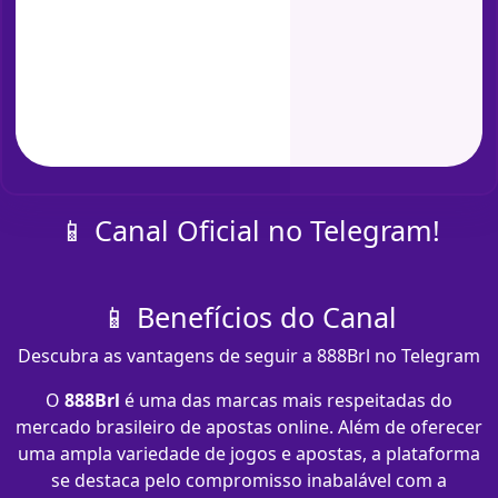
📱 Canal Oficial no Telegram!
📱 Benefícios do Canal
Descubra as vantagens de seguir a 888Brl no Telegram
O
888Brl
é uma das marcas mais respeitadas do
mercado brasileiro de apostas online. Além de oferecer
uma ampla variedade de jogos e apostas, a plataforma
se destaca pelo compromisso inabalável com a