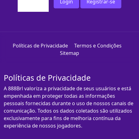
Login
Registrar-se
Políticas de Privacidade
Termos e Condições
Sitemap
Políticas de Privacidade
A 888Brl valoriza a privacidade de seus usuários e está
empenhada em proteger todas as informações
pessoais fornecidas durante o uso de nossos canais de
comunicação. Todos os dados coletados são utilizados
exclusivamente para fins de melhoria contínua da
experiência de nossos jogadores.