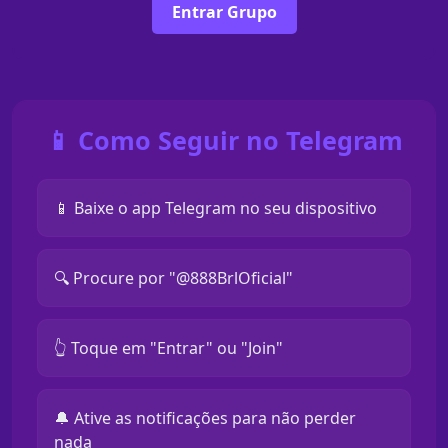
Entrar Grupo
📱 Como Seguir no Telegram
📱 Baixe o app Telegram no seu dispositivo
🔍 Procure por "@888BrlOficial"
👆 Toque em "Entrar" ou "Join"
🔔 Ative as notificações para não perder
nada