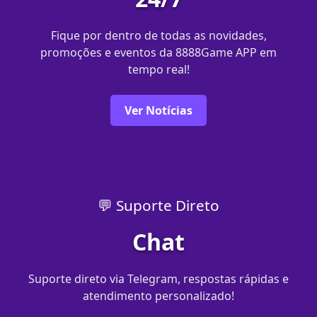
Fique por dentro de todas as novidades,
promoções e eventos da 8888Game APP em
tempo real!
Ver Notícias
💬 Suporte Direto
Chat
Suporte direto via Telegram, respostas rápidas e
atendimento personalizado!