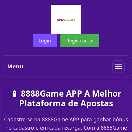
Login
Registrar-se
Menu
📱 8888Game APP A Melhor
Plataforma de Apostas
Cadastre-se na 8888Game APP para ganhar bônus
no cadastro e em cada recarga. Com a 8888Game