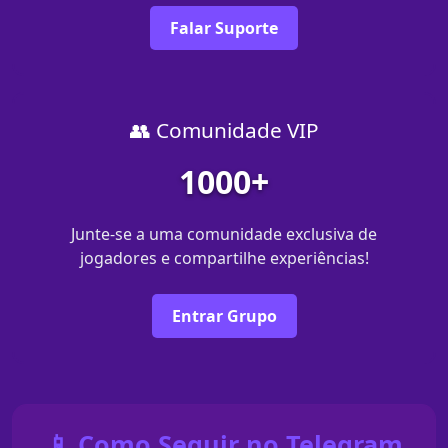
Falar Suporte
👥 Comunidade VIP
1000+
Junte-se a uma comunidade exclusiva de
jogadores e compartilhe experiências!
Entrar Grupo
📱 Como Seguir no Telegram