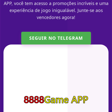
APP, você tem acesso a promoções incríveis e uma
experiência de jogo inigualável. Junte-se aos
vencedores agora!
SEGUIR NO TELEGRAM