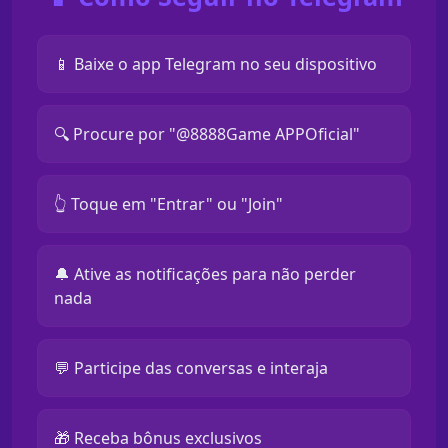
📱 Baixe o app Telegram no seu dispositivo
🔍 Procure por "@8888Game APPOficial"
👆 Toque em "Entrar" ou "Join"
🔔 Ative as notificações para não perder
nada
💬 Participe das conversas e interaja
🎁 Receba bônus exclusivos