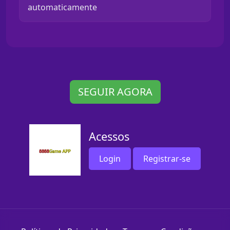
automaticamente
SEGUIR AGORA
Acessos
Login
Registrar-se