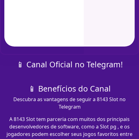
📱 Canal Oficial no Telegram!
📱 Benefícios do Canal
Descubra as vantagens de seguir a 8143 Slot no
Telegram
A 8143 Slot tem parceria com muitos dos principais
desenvolvedores de software, como a Slot pg , e os
jogadores podem escolher seus jogos favoritos entre