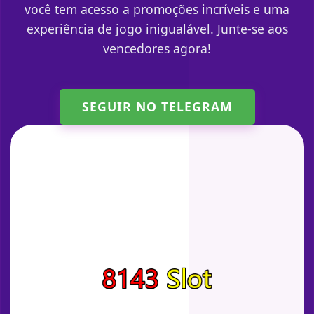
você tem acesso a promoções incríveis e uma
experiência de jogo inigualável. Junte-se aos
vencedores agora!
SEGUIR NO TELEGRAM