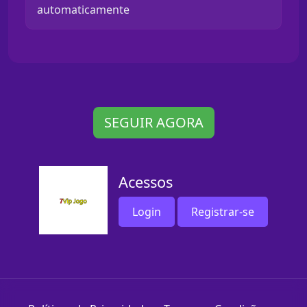
automaticamente
SEGUIR AGORA
Acessos
Login
Registrar-se