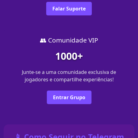
Falar Suporte
👥 Comunidade VIP
1000+
Junte-se a uma comunidade exclusiva de
jogadores e compartilhe experiências!
Entrar Grupo
📱 Como Seguir no Telegram