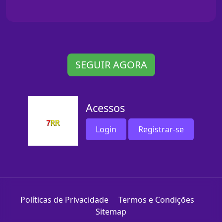
SEGUIR AGORA
Acessos
Login
Registrar-se
Políticas de Privacidade
Termos e Condições
Sitemap