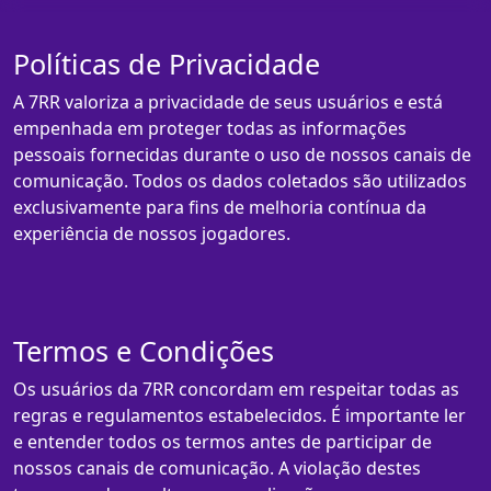
Políticas de Privacidade
A 7RR valoriza a privacidade de seus usuários e está
empenhada em proteger todas as informações
pessoais fornecidas durante o uso de nossos canais de
comunicação. Todos os dados coletados são utilizados
exclusivamente para fins de melhoria contínua da
experiência de nossos jogadores.
Termos e Condições
Os usuários da 7RR concordam em respeitar todas as
regras e regulamentos estabelecidos. É importante ler
e entender todos os termos antes de participar de
nossos canais de comunicação. A violação destes