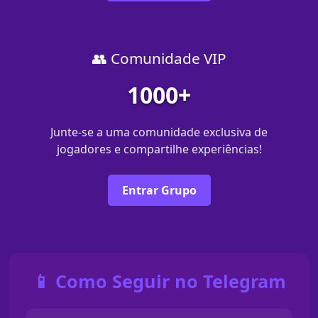
👥 Comunidade VIP
1000+
Junte-se a uma comunidade exclusiva de
jogadores e compartilhe experiências!
Entrar Grupo
📱 Como Seguir no Telegram