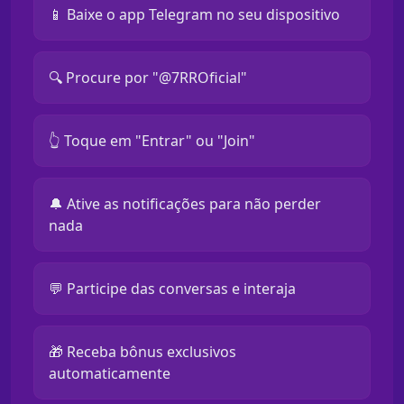
📱 Baixe o app Telegram no seu dispositivo
🔍 Procure por "@7RROficial"
👆 Toque em "Entrar" ou "Join"
🔔 Ative as notificações para não perder
nada
💬 Participe das conversas e interaja
🎁 Receba bônus exclusivos
automaticamente