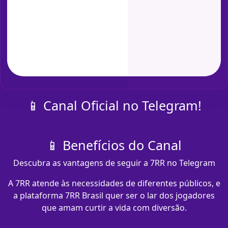
📱 Canal Oficial no Telegram!
📱 Benefícios do Canal
Descubra as vantagens de seguir a 7RR no Telegram
A 7RR atende às necessidades de diferentes públicos, e
a plataforma 7RR Brasil quer ser o lar dos jogadores
que amam curtir a vida com diversão.