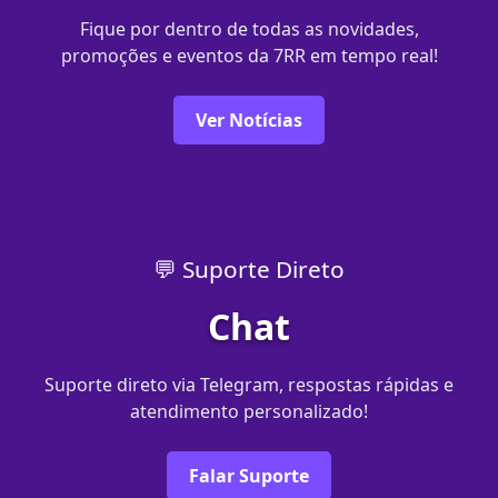
Fique por dentro de todas as novidades,
promoções e eventos da 7RR em tempo real!
Ver Notícias
💬 Suporte Direto
Chat
Suporte direto via Telegram, respostas rápidas e
atendimento personalizado!
Falar Suporte