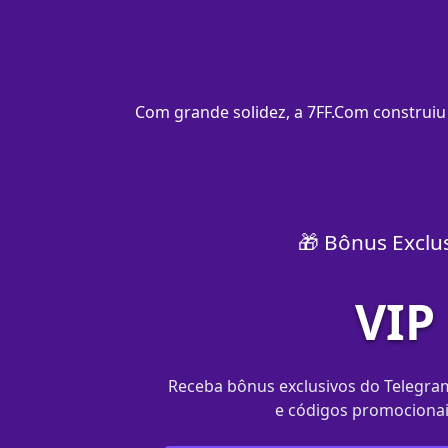
Com grande solidez, a 7FF.Com construiu 
🎁 Bônus Exclu
VIP
Receba bônus exclusivos do Telegra
e códigos promocionai