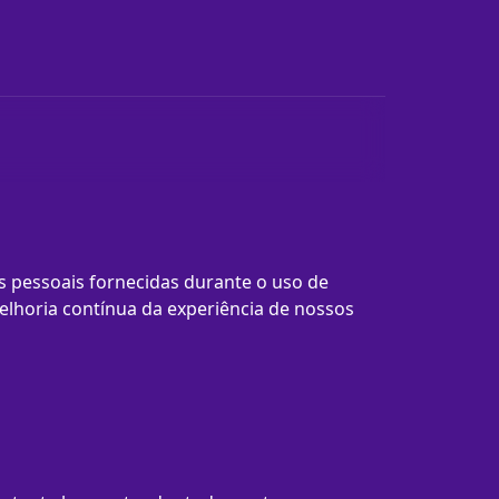
s pessoais fornecidas durante o uso de
elhoria contínua da experiência de nossos