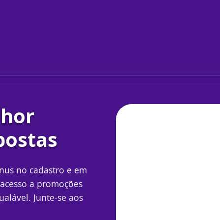
lhor
postas
nus no cadastro e em
 acesso a promoções
ualável. Junte-se aos