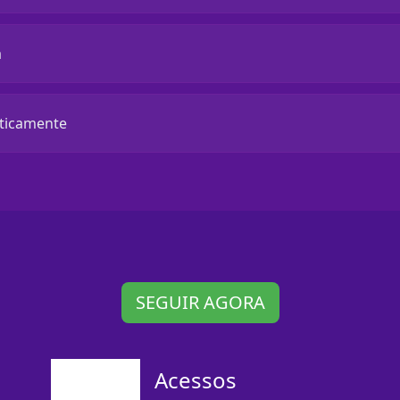
a
aticamente
SEGUIR AGORA
Acessos