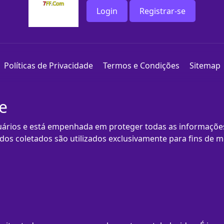
Login
Registrar-se
Políticas de Privacidade
Termos e Condições
Sitemap
de
suários e está empenhada em proteger todas as informaçõe
os coletados são utilizados exclusivamente para fins de m