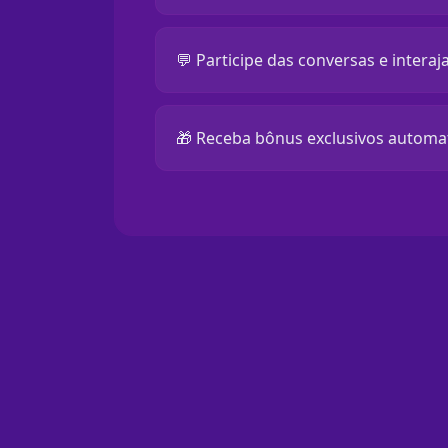
💬 Participe das conversas e interaj
🎁 Receba bônus exclusivos autom