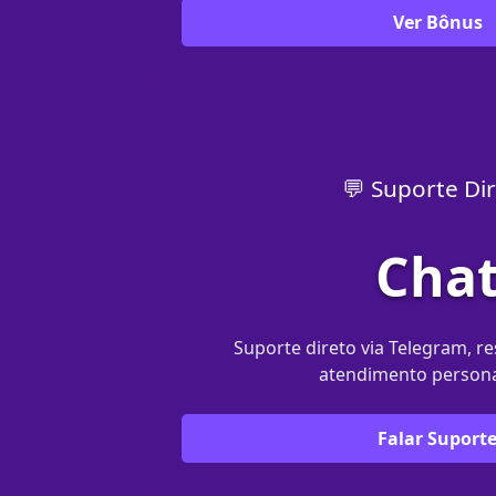
Ver Bônus
💬 Suporte Di
Cha
Suporte direto via Telegram, r
atendimento persona
Falar Suport