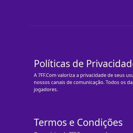
Políticas de Privacida
A 7FF.Com valoriza a privacidade de seus u
nossos canais de comunicação. Todos os dad
jogadores.
Termos e Condições