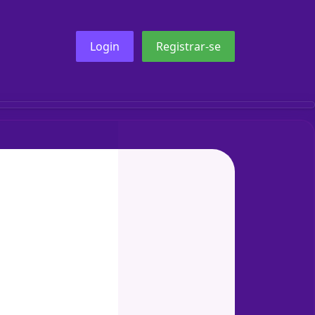
Login
Registrar-se