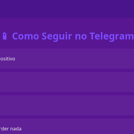
📱 Como Seguir no Telegram
ositivo
erder nada