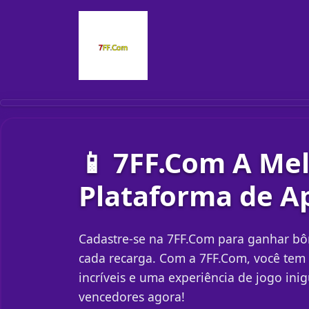
📱 7FF.Com A Me
Plataforma de A
Cadastre-se na 7FF.Com para ganhar bô
cada recarga. Com a 7FF.Com, você tem
incríveis e uma experiência de jogo inig
vencedores agora!