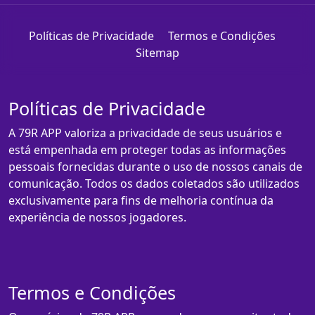
Políticas de Privacidade
Termos e Condições
Sitemap
Políticas de Privacidade
A 79R APP valoriza a privacidade de seus usuários e
está empenhada em proteger todas as informações
pessoais fornecidas durante o uso de nossos canais de
comunicação. Todos os dados coletados são utilizados
exclusivamente para fins de melhoria contínua da
experiência de nossos jogadores.
Termos e Condições