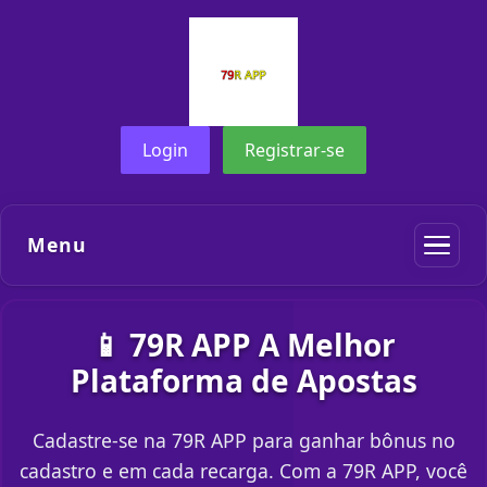
Login
Registrar-se
Menu
📱 79R APP A Melhor
Plataforma de Apostas
Cadastre-se na 79R APP para ganhar bônus no
cadastro e em cada recarga. Com a 79R APP, você