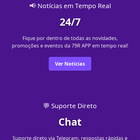
📢 Notícias em Tempo Real
24/7
Fique por dentro de todas as novidades,
promoções e eventos da 79R APP em tempo real!
Ver Notícias
💬 Suporte Direto
Chat
Suporte direto via Telegram, respostas rápidas e