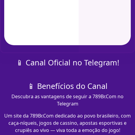
📱 Canal Oficial no Telegram!
📱 Benefícios do Canal
Descubra as vantagens de seguir a 789Br.Com no
Telegram
Um site da 789Br.Com dedicado ao povo brasileiro, com
caça-níqueis, jogos de cassino, apostas esportivas e
crupiês ao vivo — viva toda a emoção do jogo!