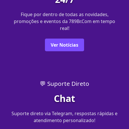
Fique por dentro de todas as novidades,
promoções e eventos da 789Br.Com em tempo
real!
Ver Notícias
💬 Suporte Direto
Chat
Suporte direto via Telegram, respostas rápidas e
atendimento personalizado!