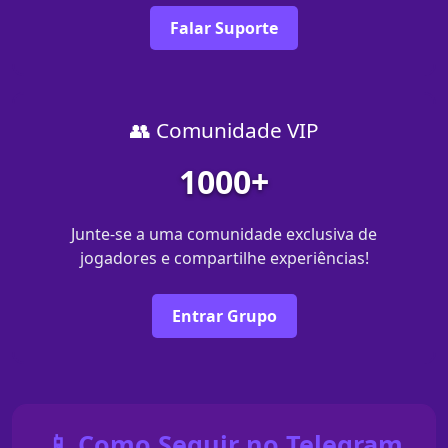
Falar Suporte
👥 Comunidade VIP
1000+
Junte-se a uma comunidade exclusiva de
jogadores e compartilhe experiências!
Entrar Grupo
📱 Como Seguir no Telegram