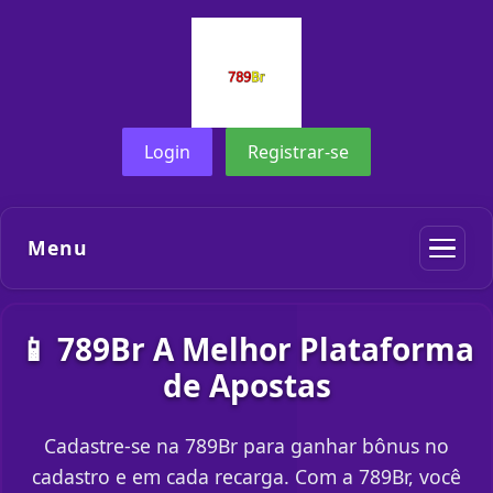
Login
Registrar-se
Menu
📱 789Br A Melhor Plataforma
de Apostas
Cadastre-se na 789Br para ganhar bônus no
cadastro e em cada recarga. Com a 789Br, você