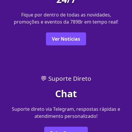
Fique por dentro de todas as novidades,
promoções e eventos da 789Br em tempo real!
Ver Notícias
💬 Suporte Direto
Chat
Suporte direto via Telegram, respostas rápidas e
atendimento personalizado!