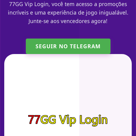
77GG Vip Login, você tem acesso a promoções
incríveis e uma experiência de jogo inigualável.
Junte-se aos vencedores agora!
SEGUIR NO TELEGRAM