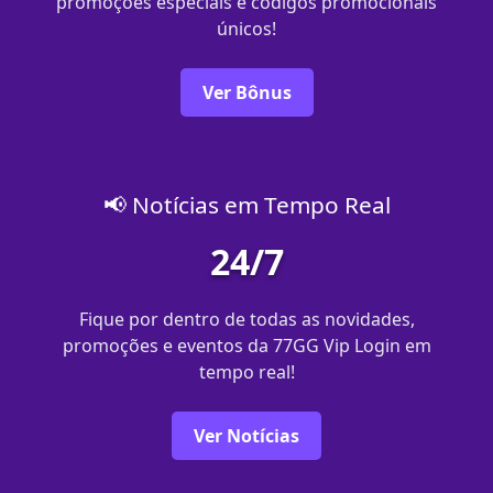
promoções especiais e códigos promocionais
únicos!
Ver Bônus
📢 Notícias em Tempo Real
24/7
Fique por dentro de todas as novidades,
promoções e eventos da 77GG Vip Login em
tempo real!
Ver Notícias