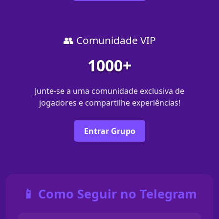
👥 Comunidade VIP
1000+
Junte-se a uma comunidade exclusiva de
jogadores e compartilhe experiências!
Entrar Grupo
📱 Como Seguir no Telegram