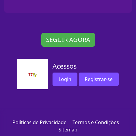
SEGUIR AGORA
Acessos
Login
Registrar-se
Políticas de Privacidade
Termos e Condições
Sitemap