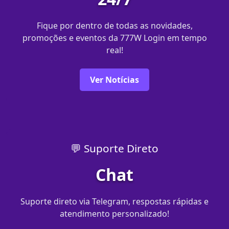
Fique por dentro de todas as novidades,
promoções e eventos da 777W Login em tempo
real!
Ver Notícias
💬 Suporte Direto
Chat
Suporte direto via Telegram, respostas rápidas e
atendimento personalizado!