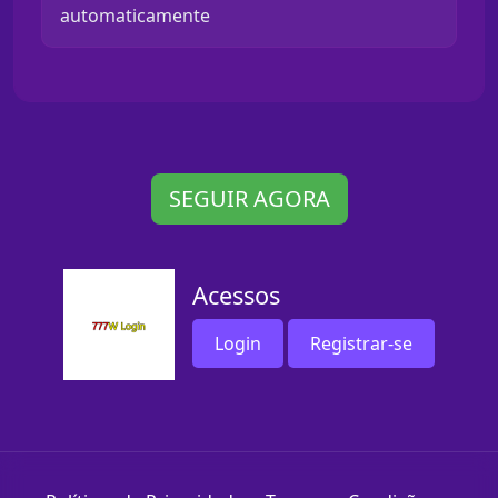
automaticamente
SEGUIR AGORA
Acessos
Login
Registrar-se