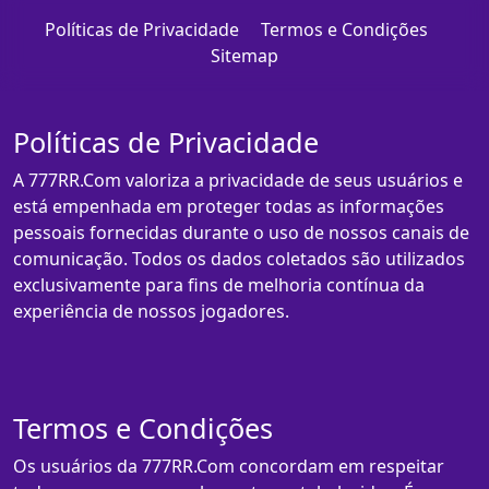
Políticas de Privacidade
Termos e Condições
Sitemap
Políticas de Privacidade
A 777RR.Com valoriza a privacidade de seus usuários e
está empenhada em proteger todas as informações
pessoais fornecidas durante o uso de nossos canais de
comunicação. Todos os dados coletados são utilizados
exclusivamente para fins de melhoria contínua da
experiência de nossos jogadores.
Termos e Condições
Os usuários da 777RR.Com concordam em respeitar