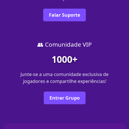
Falar Suporte
👥 Comunidade VIP
1000+
Junte-se a uma comunidade exclusiva de
jogadores e compartilhe experiências!
Entrar Grupo