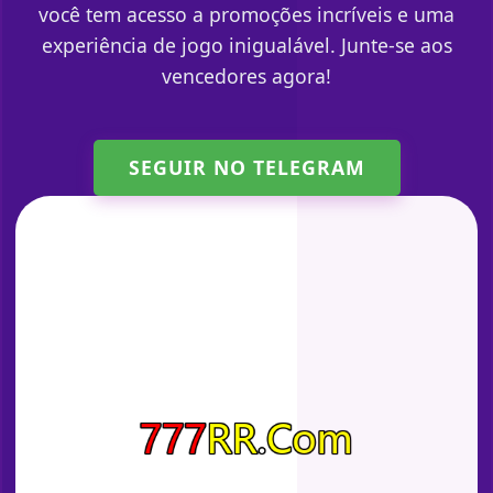
você tem acesso a promoções incríveis e uma
experiência de jogo inigualável. Junte-se aos
vencedores agora!
SEGUIR NO TELEGRAM