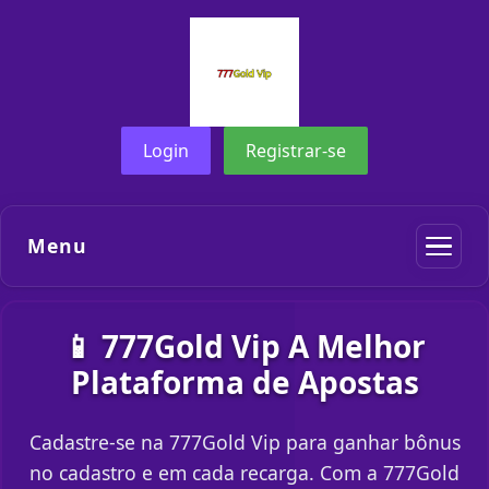
Login
Registrar-se
Menu
📱 777Gold Vip A Melhor
Plataforma de Apostas
Cadastre-se na 777Gold Vip para ganhar bônus
no cadastro e em cada recarga. Com a 777Gold