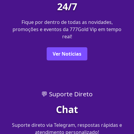
24/7
Fique por dentro de todas as novidades,
promoções e eventos da 777Gold Vip em tempo
real!
Ver Notícias
💬 Suporte Direto
Chat
Suporte direto via Telegram, respostas rápidas e
atendimento personalizado!