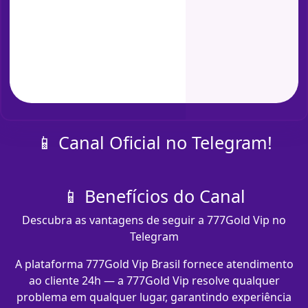
📱 Canal Oficial no Telegram!
📱 Benefícios do Canal
Descubra as vantagens de seguir a 777Gold Vip no
Telegram
A plataforma 777Gold Vip Brasil fornece atendimento
ao cliente 24h — a 777Gold Vip resolve qualquer
problema em qualquer lugar, garantindo experiência