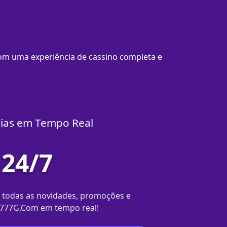
Com uma experiência de cassino completa e
cias em Tempo Real
24/7
e todas as novidades, promoções e
 777G.Com em tempo real!