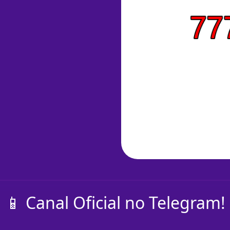
📱 Canal Oficial no Telegram!