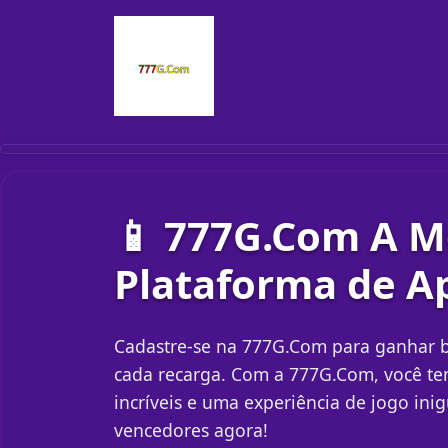
📱 777G.Com A M
Plataforma de A
Cadastre-se na 777G.Com para ganhar 
cada recarga. Com a 777G.Com, você t
incríveis e uma experiência de jogo inig
vencedores agora!