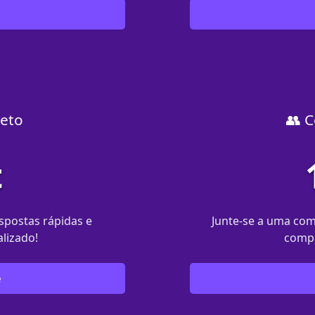
reto
👥 
t
espostas rápidas e
Junte-se a uma com
lizado!
compa
e