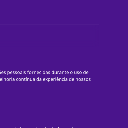
es pessoais fornecidas durante o uso de
elhoria contínua da experiência de nossos