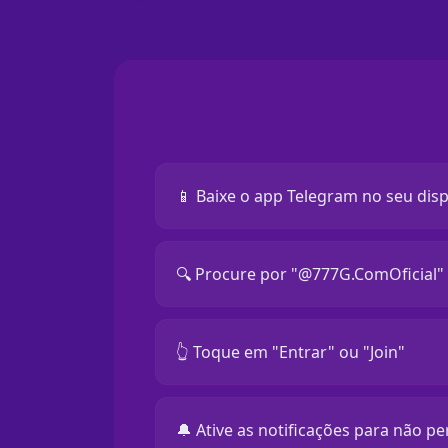
📱 Baixe o app Telegram no seu disp
🔍 Procure por "@777G.ComOficial"
👆 Toque em "Entrar" ou "Join"
🔔 Ative as notificações para não p