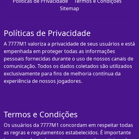
Políticas de Privacidade
Termos e Condições
Sitemap
Políticas de Privacidade
A 7777M1 valoriza a privacidade de seus usuários e está
empenhada em proteger todas as informações
pessoais fornecidas durante o uso de nossos canais de
comunicação. Todos os dados coletados são utilizados
exclusivamente para fins de melhoria contínua da
experiência de nossos jogadores.
Termos e Condições
Os usuários da 7777M1 concordam em respeitar todas
as regras e regulamentos estabelecidos. É importante