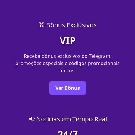
🎁 Bônus Exclusivos
VIP
Receba bônus exclusivos do Telegram,
promoções especiais e códigos promocionais
únicos!
Ver Bônus
📢 Notícias em Tempo Real
24/7