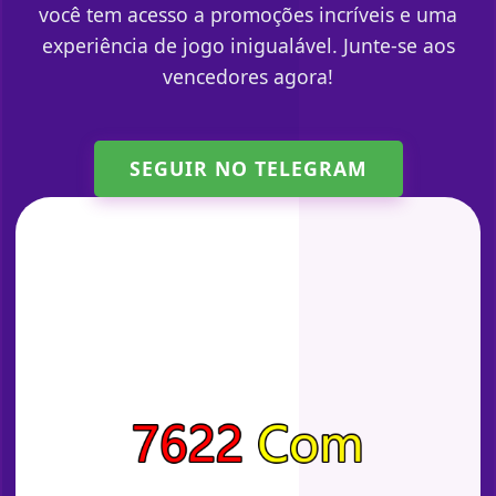
você tem acesso a promoções incríveis e uma
experiência de jogo inigualável. Junte-se aos
vencedores agora!
SEGUIR NO TELEGRAM