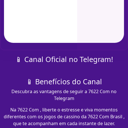
📱 Canal Oficial no Telegram!
📱 Benefícios do Canal
Descubra as vantagens de seguir a 7622 Com no
Telegram
Na 7622 Com , liberte o estresse e viva momentos
diferentes com os jogos de cassino da 7622 Com Brasil ,
que te acompanham em cada instante de lazer.