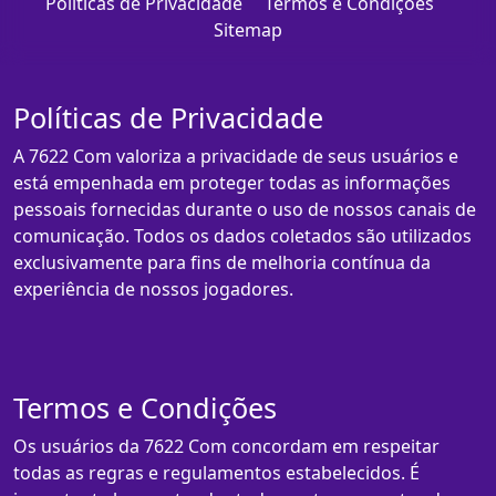
Políticas de Privacidade
Termos e Condições
Sitemap
Políticas de Privacidade
A 7622 Com valoriza a privacidade de seus usuários e
está empenhada em proteger todas as informações
pessoais fornecidas durante o uso de nossos canais de
comunicação. Todos os dados coletados são utilizados
exclusivamente para fins de melhoria contínua da
experiência de nossos jogadores.
Termos e Condições
Os usuários da 7622 Com concordam em respeitar
todas as regras e regulamentos estabelecidos. É