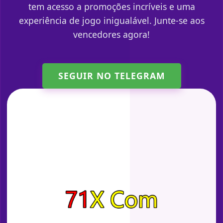
tem acesso a promoções incríveis e uma
experiência de jogo inigualável. Junte-se aos
vencedores agora!
SEGUIR NO TELEGRAM