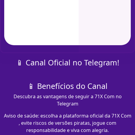
📱 Canal Oficial no Telegram!
📱 Benefícios do Canal
Descubra as vantagens de seguir a 71X Com no
Telegram
Aviso de saúde: escolha a plataforma oficial da 71X Com
, evite riscos de versões piratas, jogue com
responsabilidade e viva com alegria.