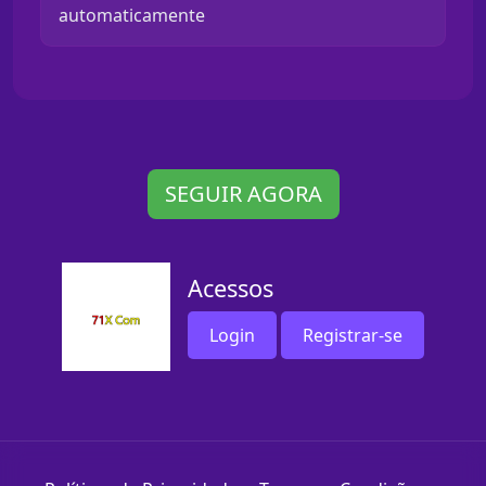
automaticamente
SEGUIR AGORA
Acessos
Login
Registrar-se