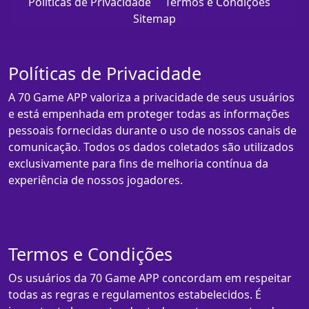
Políticas de Privacidade
Termos e Condições
Sitemap
Políticas de Privacidade
A 70 Game APP valoriza a privacidade de seus usuários
e está empenhada em proteger todas as informações
pessoais fornecidas durante o uso de nossos canais de
comunicação. Todos os dados coletados são utilizados
exclusivamente para fins de melhoria contínua da
experiência de nossos jogadores.
Termos e Condições
Os usuários da 70 Game APP concordam em respeitar
todas as regras e regulamentos estabelecidos. É