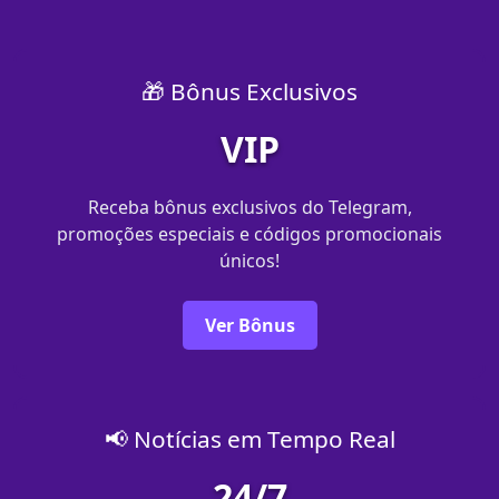
🎁 Bônus Exclusivos
VIP
Receba bônus exclusivos do Telegram,
promoções especiais e códigos promocionais
únicos!
Ver Bônus
📢 Notícias em Tempo Real
24/7