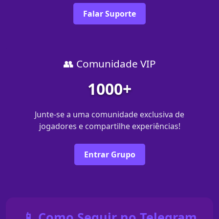
Falar Suporte
👥 Comunidade VIP
1000+
Junte-se a uma comunidade exclusiva de
jogadores e compartilhe experiências!
Entrar Grupo
📱 Como Seguir no Telegram