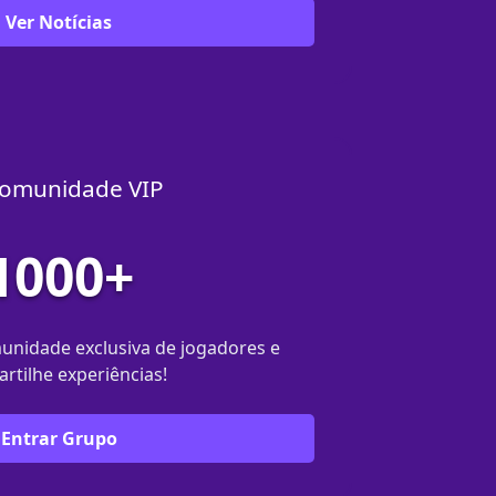
Ver Notícias
Comunidade VIP
1000+
unidade exclusiva de jogadores e
rtilhe experiências!
Entrar Grupo