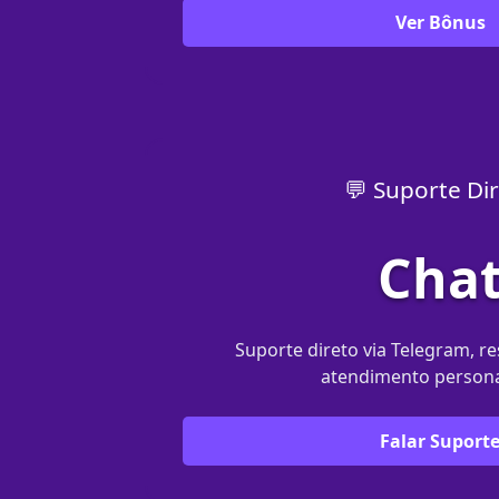
Ver Bônus
💬 Suporte Di
Cha
Suporte direto via Telegram, r
atendimento persona
Falar Suport