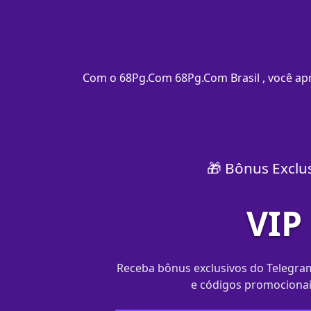
Com o 68Pg.Com 68Pg.Com Brasil , você apr
🎁 Bônus Exclu
VIP
Receba bônus exclusivos do Telegra
e códigos promocionai