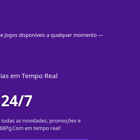
s e jogos disponíveis a qualquer momento —
cias em Tempo Real
24/7
e todas as novidades, promoções e
 68Pg.Com em tempo real!