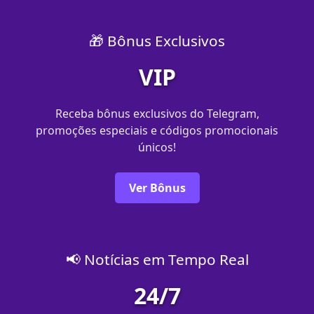
🎁 Bônus Exclusivos
VIP
Receba bônus exclusivos do Telegram,
promoções especiais e códigos promocionais
únicos!
Ver Bônus
📢 Notícias em Tempo Real
24/7