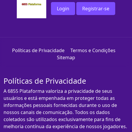
Login
Registrar-se
Políticas de Privacidade
Termos e Condições
Sitemap
Políticas de Privacidade
A 6855 Plataforma valoriza a privacidade de seus
usuários e está empenhada em proteger todas as
informações pessoais fornecidas durante o uso de
nossos canais de comunicação. Todos os dados
coletados são utilizados exclusivamente para fins de
melhoria contínua da experiência de nossos jogadores.