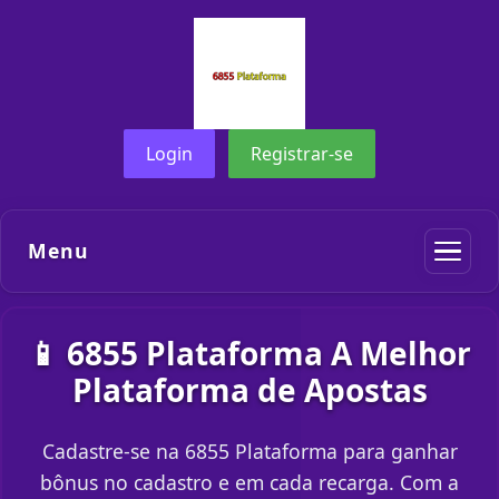
Login
Registrar-se
Menu
📱 6855 Plataforma A Melhor
Plataforma de Apostas
Cadastre-se na 6855 Plataforma para ganhar
bônus no cadastro e em cada recarga. Com a