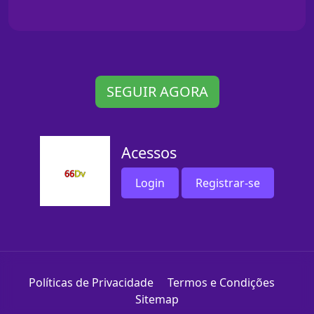
SEGUIR AGORA
Acessos
Login
Registrar-se
Políticas de Privacidade
Termos e Condições
Sitemap