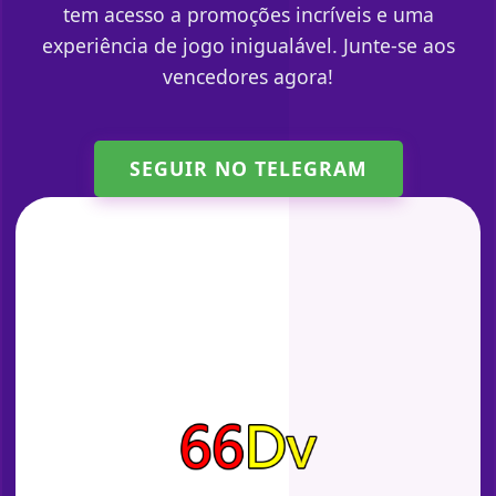
tem acesso a promoções incríveis e uma
experiência de jogo inigualável. Junte-se aos
vencedores agora!
SEGUIR NO TELEGRAM