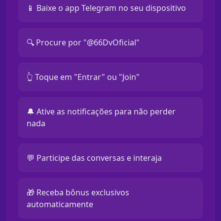
📱 Baixe o app Telegram no seu dispositivo
🔍 Procure por "@66DvOficial"
👆 Toque em "Entrar" ou "Join"
🔔 Ative as notificações para não perder
nada
💬 Participe das conversas e interaja
🎁 Receba bônus exclusivos
automaticamente