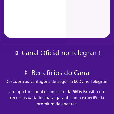
📱 Canal Oficial no Telegram!
📱 Benefícios do Canal
Descubra as vantagens de seguir a 66Dv no Telegram
Um app funcional e completo da 66Dv Brasil , com
recursos variados para garantir uma experiência
premium de apostas.