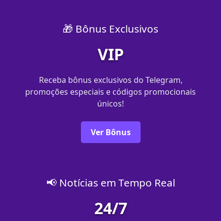
🎁 Bônus Exclusivos
VIP
Receba bônus exclusivos do Telegram,
promoções especiais e códigos promocionais
únicos!
Ver Bônus
📢 Notícias em Tempo Real
24/7