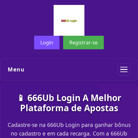
Login
Registrar-se
Menu
📱 666Ub Login A Melhor
Plataforma de Apostas
Cadastre-se na 666Ub Login para ganhar bônus
no cadastro e em cada recarga. Com a 666Ub