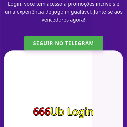
Login, você tem acesso a promoções incríveis e
uma experiência de jogo inigualável. Junte-se aos
vencedores agora!
SEGUIR NO TELEGRAM