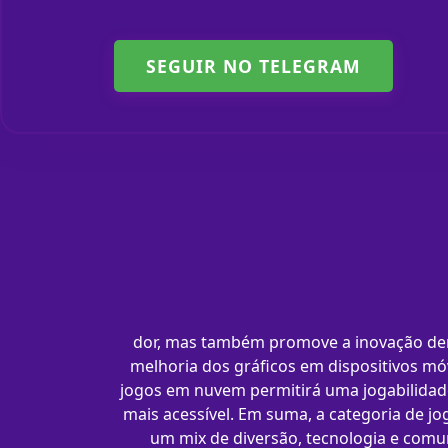
SEGUIR NO TELEGRAM
dor, mas também promove a inovação dent
melhoria dos gráficos em dispositivos mó
jogos em nuvem permitirá uma jogabilidade
mais acessível. Em suma, a categoria de j
um mix de diversão, tecnologia e com