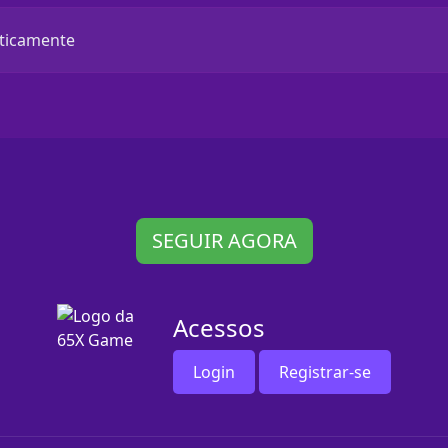
aticamente
SEGUIR AGORA
Acessos
Login
Registrar-se