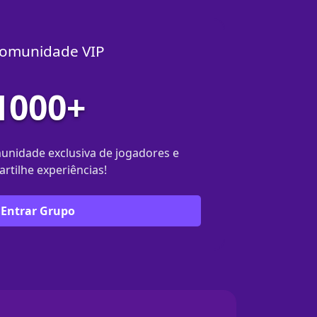
Comunidade VIP
1000+
unidade exclusiva de jogadores e
rtilhe experiências!
Entrar Grupo