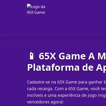
📱 65X Game A M
Plataforma de A
Cadastre-se na 65X Game para ganhar 
cada recarga. Com a 65X Game, você t
incríveis e uma experiência de jogo inig
vencedores agora!