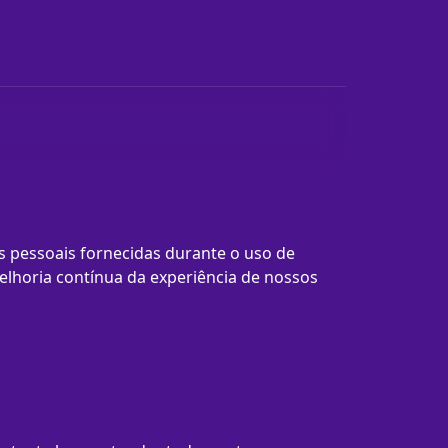
s pessoais fornecidas durante o uso de
elhoria contínua da experiência de nossos