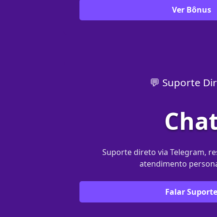
Ver Bônus
💬 Suporte Di
Cha
Suporte direto via Telegram, r
atendimento persona
Falar Suport