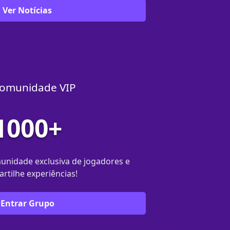
Ver Notícias
Comunidade VIP
1000+
unidade exclusiva de jogadores e
rtilhe experiências!
Entrar Grupo