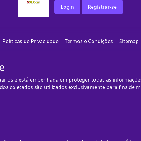
Login
Registrar-se
Políticas de Privacidade
Termos e Condições
Sitemap
de
suários e está empenhada em proteger todas as informaçõe
os coletados são utilizados exclusivamente para fins de m