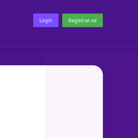
Login
Registrar-se