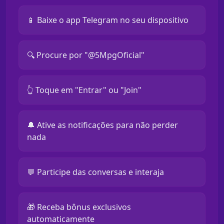
📱 Baixe o app Telegram no seu dispositivo
🔍 Procure por "@5MpgOficial"
👆 Toque em "Entrar" ou "Join"
🔔 Ative as notificações para não perder
nada
💬 Participe das conversas e interaja
🎁 Receba bônus exclusivos
automaticamente