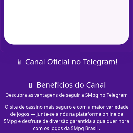
📱 Canal Oficial no Telegram!
📱 Benefícios do Canal
Descubra as vantagens de seguir a 5Mpg no Telegram
O site de cassino mais seguro e com a maior variedade
de jogos — junte-se a nós na plataforma online da
5Mpg e desfrute de diversão garantida a qualquer hora
com os jogos da 5Mpg Brasil .