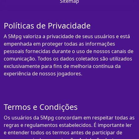
Sitemap
Políticas de Privacidade
A 5Mpg valoriza a privacidade de seus usuários e está
empenhada em proteger todas as informações
pessoais fornecidas durante o uso de nossos canais de
comunicação. Todos os dados coletados são utilizados
exclusivamente para fins de melhoria contínua da
experiência de nossos jogadores.
Termos e Condições
Os usuários da 5Mpg concordam em respeitar todas as
regras e regulamentos estabelecidos. É importante ler
e entender todos os termos antes de participar de