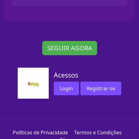
SEGUIR AGORA
Acessos
Login
Registrar-se
Políticas de Privacidade
Termos e Condições