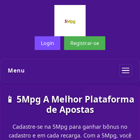
Login
Registrar-se
Menu
📱 5Mpg A Melhor Plataforma
de Apostas
Cadastre-se na 5Mpg para ganhar bônus no
cadastro e em cada recarga. Com a 5Mpg, você