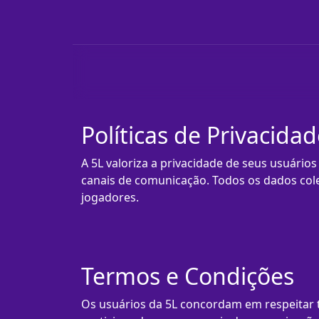
Políticas de Privacida
A 5L valoriza a privacidade de seus usuári
canais de comunicação. Todos os dados cole
jogadores.
Termos e Condições
Os usuários da 5L concordam em respeitar t