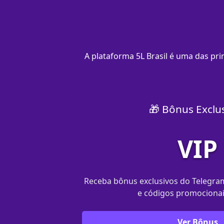
A plataforma 5L Brasil é uma das pr
🎁 Bônus Exclu
VIP
Receba bônus exclusivos do Telegra
e códigos promocionai
Ver Bônus