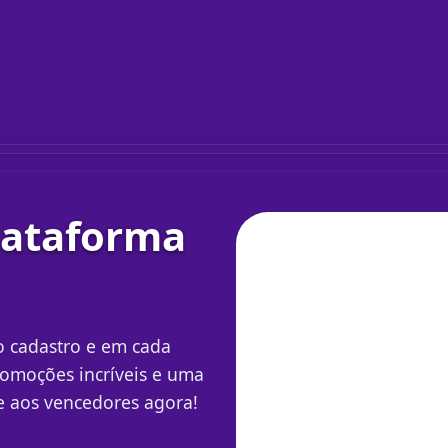
lataforma
o cadastro e em cada
romoções incríveis e uma
se aos vencedores agora!