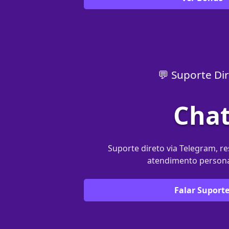
💬 Suporte Di
Cha
Suporte direto via Telegram, r
atendimento persona
Falar Suport