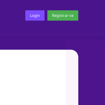
Login
Registrar-se