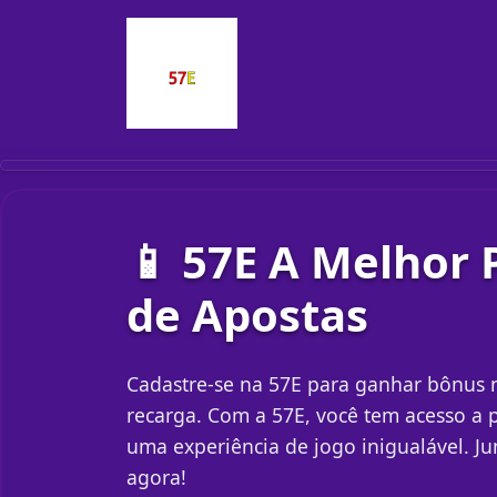
📱 57E A Melhor 
de Apostas
Cadastre-se na 57E para ganhar bônus 
recarga. Com a 57E, você tem acesso a 
uma experiência de jogo inigualável. J
agora!