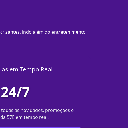
etrizantes, indo além do entretenimento
cias em Tempo Real
24/7
e todas as novidades, promoções e
 da 57E em tempo real!