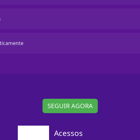
a
aticamente
SEGUIR AGORA
Acessos