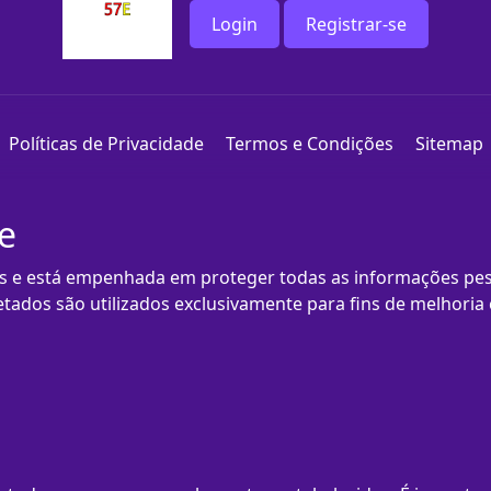
Login
Registrar-se
Políticas de Privacidade
Termos e Condições
Sitemap
de
ios e está empenhada em proteger todas as informações pe
tados são utilizados exclusivamente para fins de melhoria