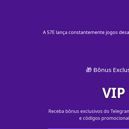
A 57E lança constantemente jogos desaf
🎁 Bônus Exclu
VIP
Receba bônus exclusivos do Telegra
e códigos promocionai