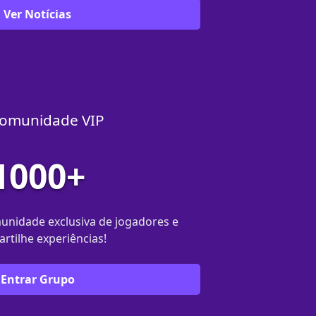
Ver Notícias
Comunidade VIP
1000+
unidade exclusiva de jogadores e
rtilhe experiências!
Entrar Grupo