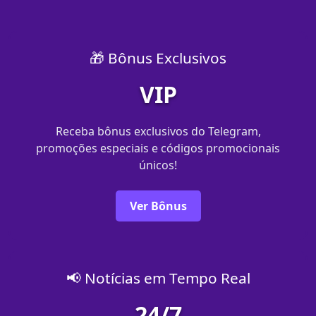
🎁 Bônus Exclusivos
VIP
Receba bônus exclusivos do Telegram,
promoções especiais e códigos promocionais
únicos!
Ver Bônus
📢 Notícias em Tempo Real
24/7