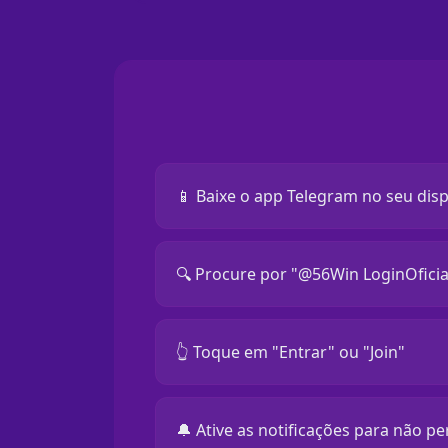
📱 Baixe o app Telegram no seu disp
🔍 Procure por "@56Win LoginOficia
👆 Toque em "Entrar" ou "Join"
🔔 Ative as notificações para não p