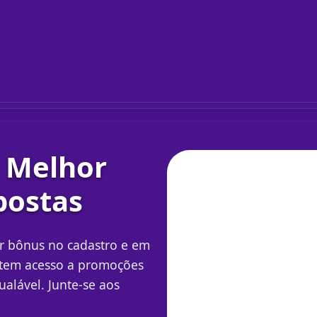
A Melhor
postas
r bônus no cadastro e em
 tem acesso a promoções
ualável. Junte-se aos