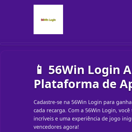
📱 56Win Login 
Plataforma de A
Cadastre-se na 56Win Login para ganha
cada recarga. Com a 56Win Login, você
incríveis e uma experiência de jogo inig
vencedores agora!