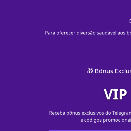
Para oferecer diversão saudável aos br
🎁 Bônus Exclu
VIP
Receba bônus exclusivos do Telegra
e códigos promocionai