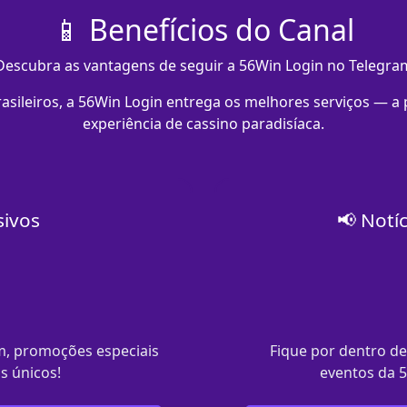
📱 Benefícios do Canal
Descubra as vantagens de seguir a 56Win Login no Telegra
asileiros, a 56Win Login entrega os melhores serviços — a
experiência de cassino paradisíaca.
sivos
📢 Notí
m, promoções especiais
Fique por dentro d
s únicos!
eventos da 