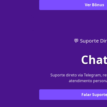
Ver Bônus
💬 Suporte Di
Cha
Suporte direto via Telegram, r
atendimento persona
Falar Suport