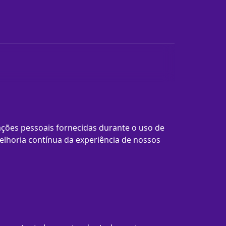
ações pessoais fornecidas durante o uso de
elhoria contínua da experiência de nossos