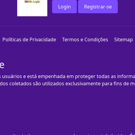
Login
Registrar-se
Políticas de Privacidade
Termos e Condições
Sitemap
de
us usuários e está empenhada em proteger todas as inform
os coletados são utilizados exclusivamente para fins de m