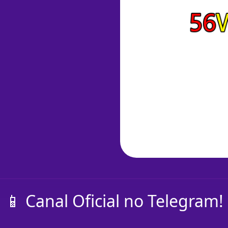
📱 Canal Oficial no Telegram!