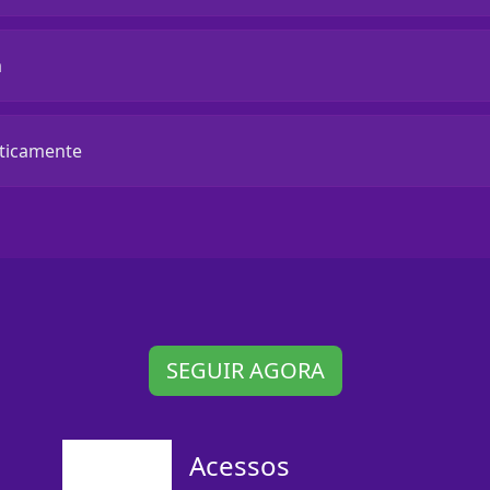
a
aticamente
SEGUIR AGORA
Acessos