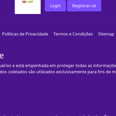
Login
Registrar-se
Políticas de Privacidade
Termos e Condições
Sitemap
de
suários e está empenhada em proteger todas as informaçõe
os coletados são utilizados exclusivamente para fins de m