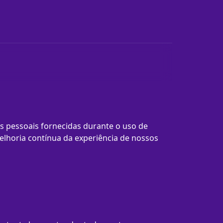
s pessoais fornecidas durante o uso de
elhoria contínua da experiência de nossos