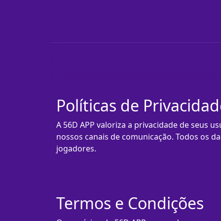
Políticas de Privacida
A 56D APP valoriza a privacidade de seus u
nossos canais de comunicação. Todos os dad
jogadores.
Termos e Condições