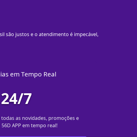
l são justos e o atendimento é impecável,
cias em Tempo Real
24/7
e todas as novidades, promoções e
 56D APP em tempo real!