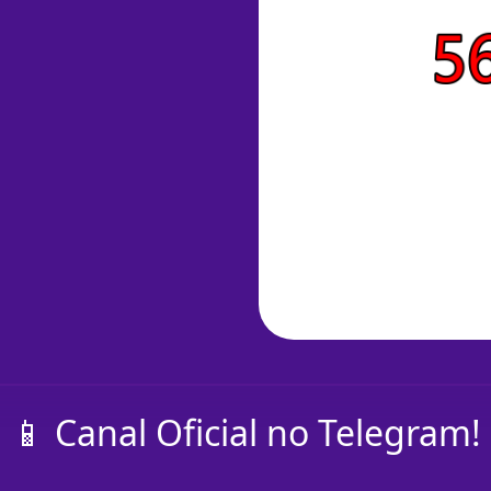
📱 Canal Oficial no Telegram!