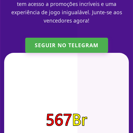
tem acesso a promoções incríveis e uma
experiência de jogo inigualável. Junte-se aos
vencedores agora!
SEGUIR NO TELEGRAM