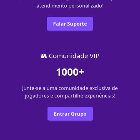
atendimento personalizado!
Falar Suporte
👥 Comunidade VIP
1000+
Junte-se a uma comunidade exclusiva de
jogadores e compartilhe experiências!
Entrar Grupo