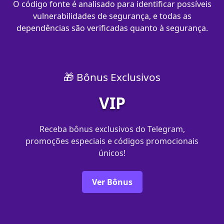
O código fonte é analisado para identificar possíveis
vulnerabilidades de segurança, e todas as
dependências são verificadas quanto à segurança.
🎁 Bônus Exclusivos
VIP
Receba bônus exclusivos do Telegram,
promoções especiais e códigos promocionais
únicos!
Ver Bônus