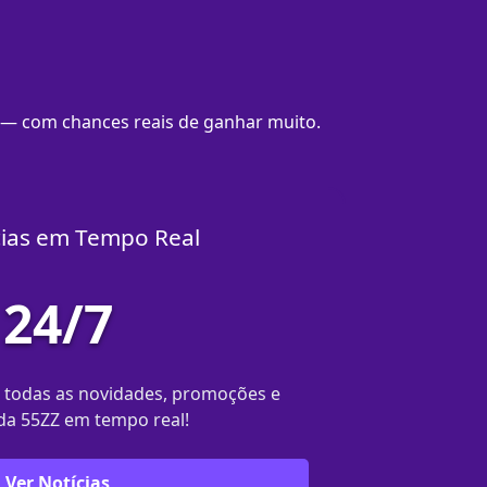
s — com chances reais de ganhar muito.
cias em Tempo Real
24/7
e todas as novidades, promoções e
da 55ZZ em tempo real!
Ver Notícias