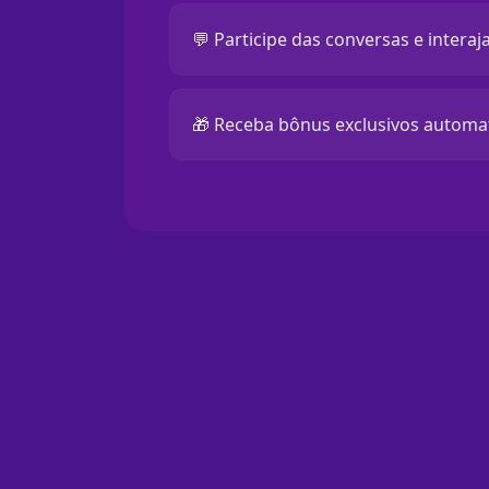
💬 Participe das conversas e interaj
🎁 Receba bônus exclusivos autom