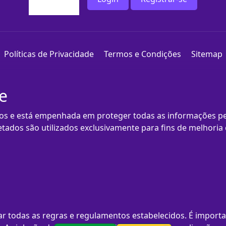
Políticas de Privacidade
Termos e Condições
Sitemap
de
rios e está empenhada em proteger todas as informações p
tados são utilizados exclusivamente para fins de melhoria
 todas as regras e regulamentos estabelecidos. É importa