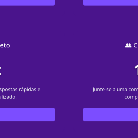
reto
👥 
t
espostas rápidas e
Junte-se a uma com
lizado!
compa
e