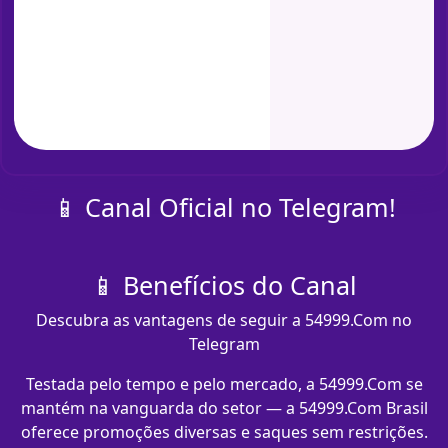
📱 Canal Oficial no Telegram!
📱 Benefícios do Canal
Descubra as vantagens de seguir a 54999.Com no
Telegram
Testada pelo tempo e pelo mercado, a 54999.Com se
mantém na vanguarda do setor — a 54999.Com Brasil
oferece promoções diversas e saques sem restrições.