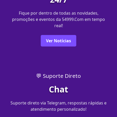
Fique por dentro de todas as novidades,
promoções e eventos da 54999.Com em tempo
real!
Ver Notícias
💬 Suporte Direto
Chat
Suporte direto via Telegram, respostas rápidas e
atendimento personalizado!