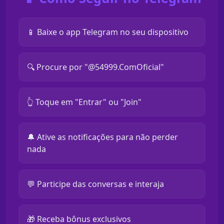
📱 Baixe o app Telegram no seu dispositivo
🔍 Procure por "@54999.ComOficial"
👆 Toque em "Entrar" ou "Join"
🔔 Ative as notificações para não perder
nada
💬 Participe das conversas e interaja
🎁 Receba bônus exclusivos