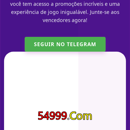
você tem acesso a promoções incríveis e uma
experiência de jogo inigualável. Junte-se aos
vencedores agora!
SEGUIR NO TELEGRAM