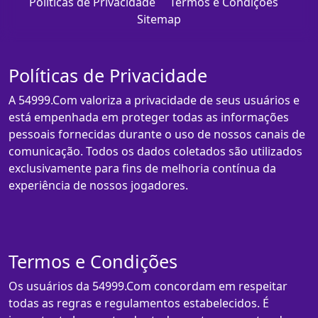
Políticas de Privacidade
Termos e Condições
Sitemap
Políticas de Privacidade
A 54999.Com valoriza a privacidade de seus usuários e
está empenhada em proteger todas as informações
pessoais fornecidas durante o uso de nossos canais de
comunicação. Todos os dados coletados são utilizados
exclusivamente para fins de melhoria contínua da
experiência de nossos jogadores.
Termos e Condições
Os usuários da 54999.Com concordam em respeitar
todas as regras e regulamentos estabelecidos. É