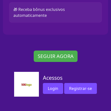
🎁 Receba bônus exclusivos
automaticamente
SEGUIR AGORA
Acessos
Login
Registrar-se