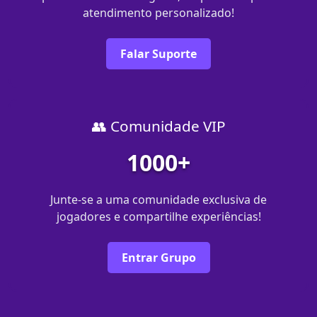
atendimento personalizado!
Falar Suporte
👥 Comunidade VIP
1000+
Junte-se a uma comunidade exclusiva de
jogadores e compartilhe experiências!
Entrar Grupo