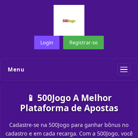
Login
Registrar-se
Menu
📱 500Jogo A Melhor
Plataforma de Apostas
Cadastre-se na 500Jogo para ganhar bônus no
cadastro e em cada recarga. Com a 500Jogo, você