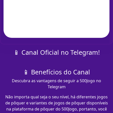
📱 Canal Oficial no Telegram!
📱 Benefícios do Canal
Descubra as vantagens de seguir a 500Jogo no
Telegram
Não importa qual seja o seu nível, há diferentes jogos
de pôquer e variantes de jogos de pôquer disponíveis
na plataforma de pôquer do 500Jogo, portanto, você