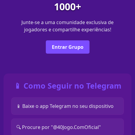
1000+
Junte-se a uma comunidade exclusiva de
jogadores e compartilhe experiências!
Entrar Grupo
📱 Como Seguir no Telegram
📱 Baixe o app Telegram no seu dispositivo
🔍 Procure por "@40Jogo.ComOficial"