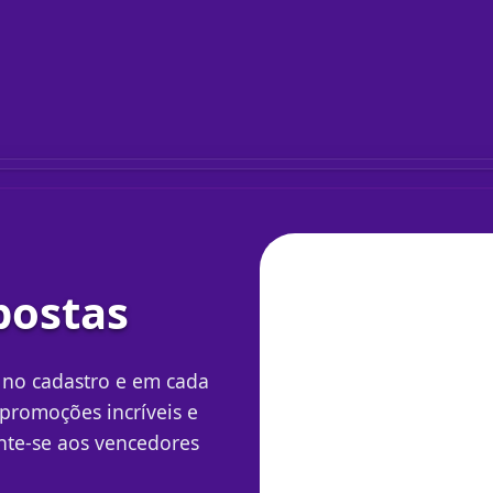
postas
 no cadastro e em cada
promoções incríveis e
unte-se aos vencedores