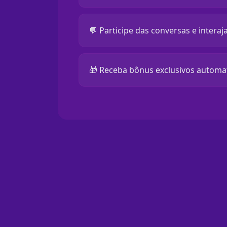
💬 Participe das conversas e interaj
🎁 Receba bônus exclusivos autom