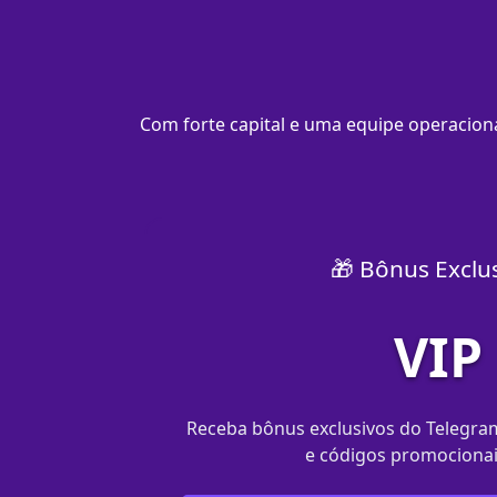
Com forte capital e uma equipe operacion
🎁 Bônus Exclu
VIP
Receba bônus exclusivos do Telegra
e códigos promocionai