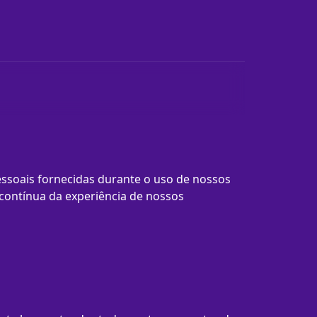
ssoais fornecidas durante o uso de nossos
 contínua da experiência de nossos