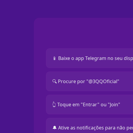
📱 Baixe o app Telegram no seu disp
🔍 Procure por "@3QQOficial"
👆 Toque em "Entrar" ou "Join"
🔔 Ative as notificações para não p