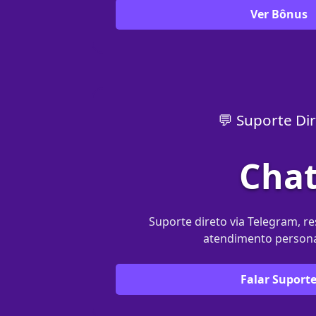
Ver Bônus
💬 Suporte Di
Cha
Suporte direto via Telegram, r
atendimento persona
Falar Suport