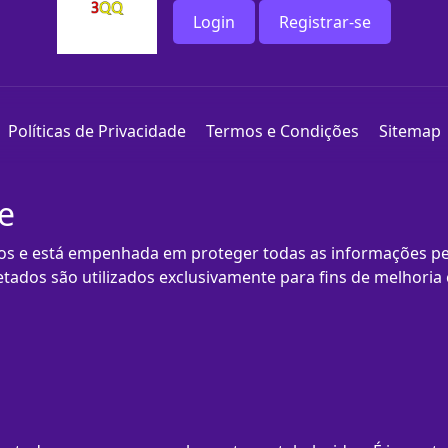
Login
Registrar-se
Políticas de Privacidade
Termos e Condições
Sitemap
de
rios e está empenhada em proteger todas as informações pe
tados são utilizados exclusivamente para fins de melhoria