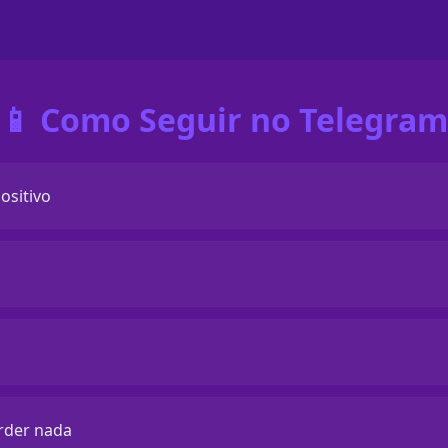
📱 Como Seguir no Telegram
ositivo
erder nada