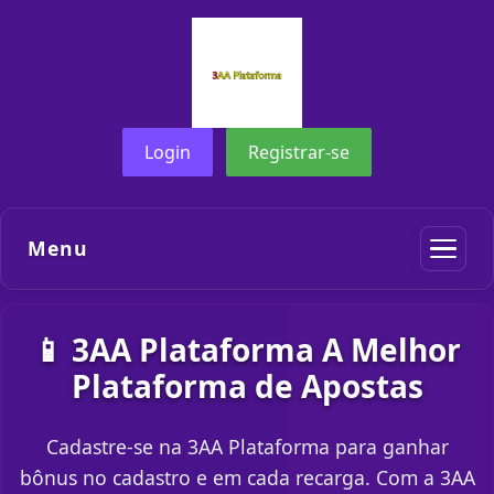
Login
Registrar-se
Menu
📱 3AA Plataforma A Melhor
Plataforma de Apostas
Cadastre-se na 3AA Plataforma para ganhar
bônus no cadastro e em cada recarga. Com a 3AA