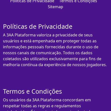
Políticas de Privacidade
Termos e Condições
Sitemap
Políticas de Privacidade
A 3AA Plataforma valoriza a privacidade de seus
usuários e está empenhada em proteger todas as
informações pessoais fornecidas durante o uso de
nossos canais de comunicação. Todos os dados
coletados são utilizados exclusivamente para fins de
melhoria contínua da experiência de nossos jogadores.
Termos e Condições
Os usuários da 3AA Plataforma concordam em
respeitar todas as regras e regulamentos