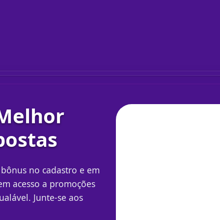
 Melhor
postas
 bônus no cadastro e em
tem acesso a promoções
ualável. Junte-se aos