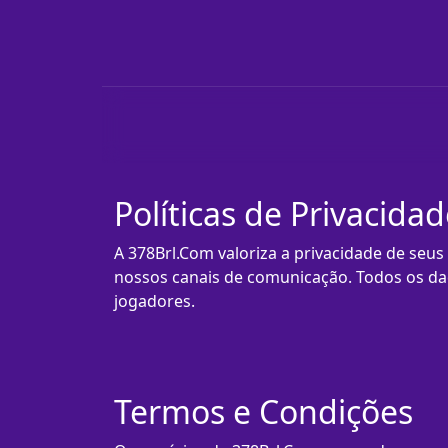
Políticas de Privacida
A 378Brl.Com valoriza a privacidade de seu
nossos canais de comunicação. Todos os dad
jogadores.
Termos e Condições