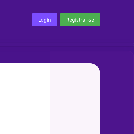
Login
Registrar-se