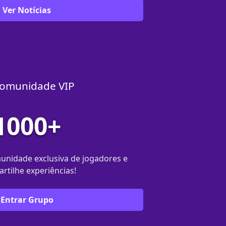
Ver Notícias
Comunidade VIP
1000+
unidade exclusiva de jogadores e
rtilhe experiências!
Entrar Grupo